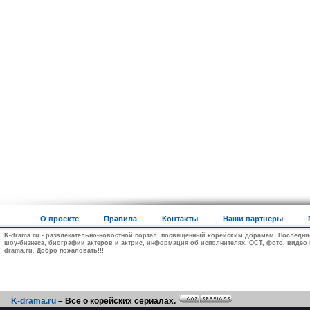
О проекте
Правила
Контакты
Наши партнеры
K-drama.ru - развлекательно-новостной портал, посвященный корейским дорамам. Последни
шоу-бизнеса, биографии актеров и актрис, информация об исполнителях, ОСТ, фото, видео и
drama.ru. Добро пожаловать!!!
K-drama.ru
– Все о корейских сериалах.