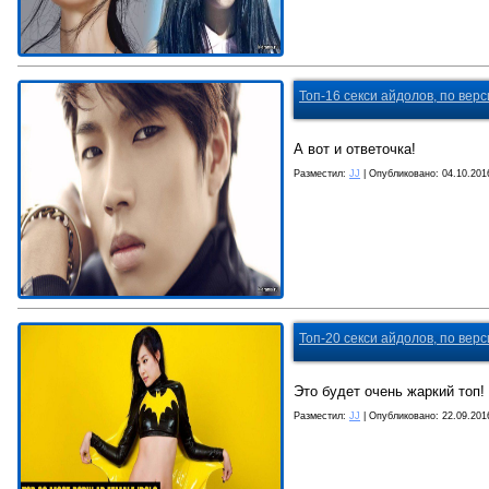
Топ-16 секси айдолов, по верс
А вот и ответочка!
Разместил:
JJ
| Опубликовано:
04.10.201
Топ-20 секси айдолов, по верс
Это будет очень жаркий топ!
Разместил:
JJ
| Опубликовано:
22.09.201