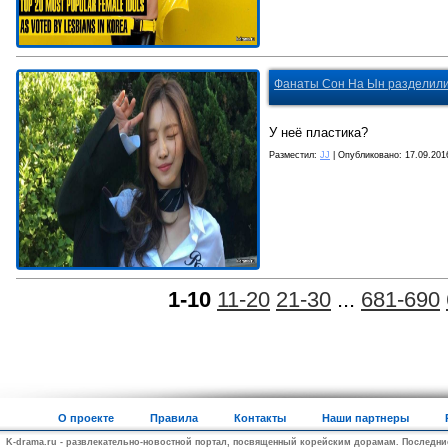
Фанаты Сон На Ын разделилис
У неё пластика?
Разместил:
JJ
| Опубликовано:
17.09.201
1-10
11-20
21-30
...
681-690
О проекте
Правила
Контакты
Наши партнеры
K-drama.ru - развлекательно-новостной портал, посвященный корейским дорамам. Последни