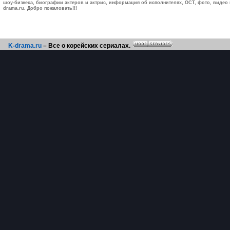
шоу-бизнеса, биографии актеров и актрис, информация об исполнителях, ОСТ, фото, видео и
drama.ru. Добро пожаловать!!!
K-drama.ru
– Все о корейских сериалах.