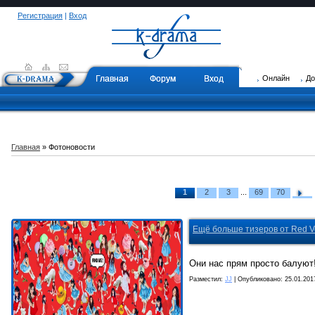
Регистрация
|
Вход
Главная
Форум
Вход
Онлайн
Д
Главная
»
Фотоновости
1
2
3
...
69
70
Ещё больше тизеров от Red Ve
Они нас прям просто балуют
Разместил:
JJ
| Опубликовано:
25.01.201