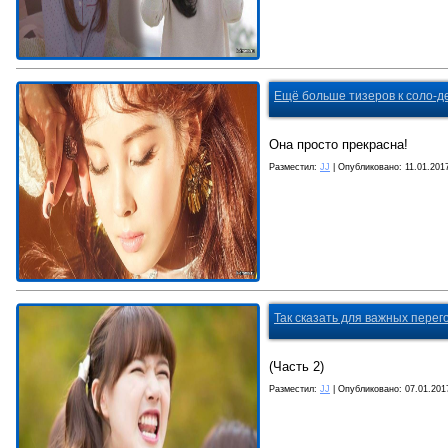
Ещё больше тизеров к соло-д
Она просто прекрасна!
Разместил:
JJ
| Опубликовано:
11.01.201
Так сказать для важных перего
(Часть 2)
Разместил:
JJ
| Опубликовано:
07.01.201