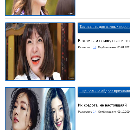
Так сказать для важных перего
В этом нам помогут наши л
Разместил:
JJ
| Опубликовано:
05.01.201
Ещё больше айдлов признали, 
Их красота, не настоящая?!
Разместил:
JJ
| Опубликовано:
09.10.201