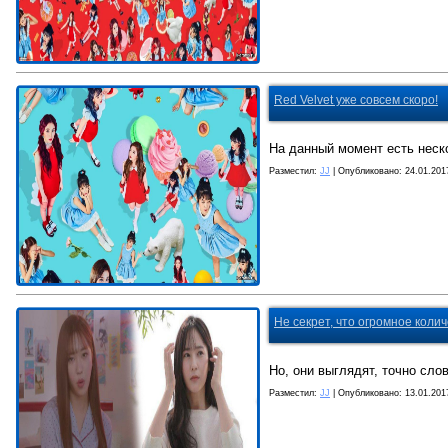
Red Velvet уже совсем скоро!
На данный момент есть неск
Разместил:
JJ
| Опубликовано:
24.01.201
Не секрет, что огромное коли
Но, они выглядят, точно сло
Разместил:
JJ
| Опубликовано:
13.01.201